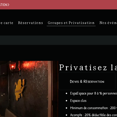
ATION
e carte
Réservations
Groupes et Privatisation
Nos évén
Privatisez l
Devis & Réservation
EspaEspace pour 8 à 16 personne
Espace clos
Minimum de consommation : 200
Acompte : 20% déductible des c