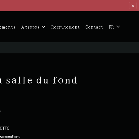
ements
A propos
Recrutement
Contact
FR
a salle du fond
s
 € TTC
onsommations